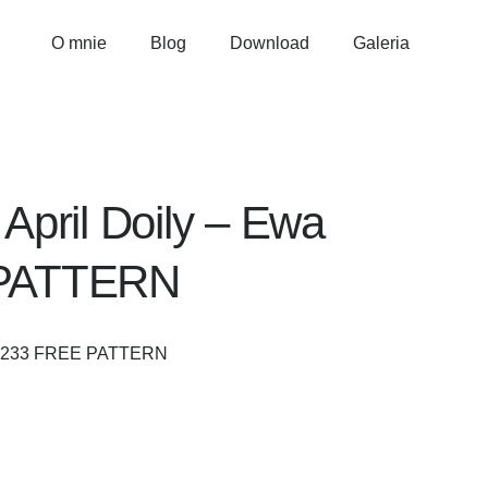
O mnie
Blog
Download
Galeria
April Doily – Ewa
E PATTERN
tka2233 FREE PATTERN