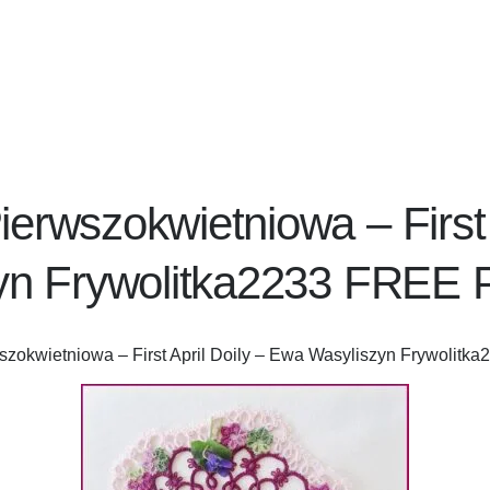
erwszokwietniowa – First 
yn Frywolitka2233 FRE
szokwietniowa – First April Doily – Ewa Wasyliszyn Frywoli