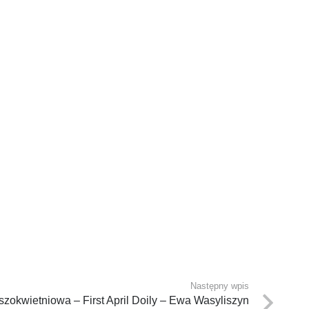
Następny wpis
zokwietniowa – First April Doily – Ewa Wasyliszyn