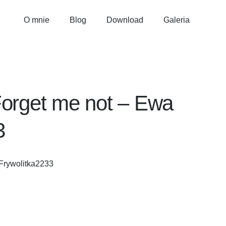
O mnie
Blog
Download
Galeria
Forget me not – Ewa
3
Frywolitka2233